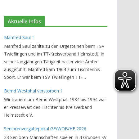
Aktuelle Infos
Manfred Saul †
Manfred Saul zählte zu den Urgesteinen beim TSV
Twieflingen und im TT-Kreisverband Helmstedt. In
seiner langjährigen Tätigkeit hat er viele Ämter
ausgeführt. Manfred kam 1964 zum Tischtennis-
Sport. Er war beim TSV Twieflingen TT-
Abteilungsleiter und Ehren-Vorsitzender. Den TT-
Bernd Westphal verstorben †
Bezirksverband Brauschweig und den TT-
Wir trauern um Bernd Westphal. 1984 bis 1994 war
Kreisverband Helmstedt unterstützte er als
er Pressewart des Tischtennis-Kreisverband
Staffelleiter. Zuletzt war er Vorsitzender des
Helmstedt e.V.
Rechtsausschusses im Kreisverband. Im stillen
GedenkenH.-K. Bartels / Vorsitzender
Seniorenvorgabepokal GF/WOB/HE 2026
23 Senioren-Mannschaften spielen in 4 Gruppen SV