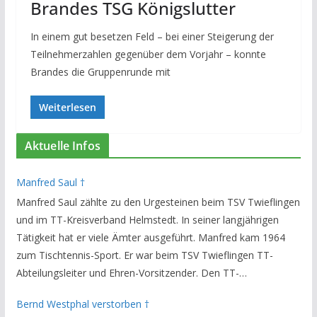
Brandes TSG Königslutter
In einem gut besetzen Feld – bei einer Steigerung der
Teilnehmerzahlen gegenüber dem Vorjahr – konnte
Brandes die Gruppenrunde mit
Weiterlesen
Aktuelle Infos
Manfred Saul †
Manfred Saul zählte zu den Urgesteinen beim TSV Twieflingen
und im TT-Kreisverband Helmstedt. In seiner langjährigen
Tätigkeit hat er viele Ämter ausgeführt. Manfred kam 1964
zum Tischtennis-Sport. Er war beim TSV Twieflingen TT-
Abteilungsleiter und Ehren-Vorsitzender. Den TT-
Bezirksverband Brauschweig und den TT-Kreisverband
Bernd Westphal verstorben †
Helmstedt unterstützte er als Staffelleiter. Zuletzt war er