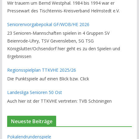
Wir trauern um Bernd Westphal. 1984 bis 1994 war er
Vorsitzender des Rechtsausschusses im Kreisverband. Im
Pressewart des Tischtennis-Kreisverband Helmstedt e.V.
stillen GedenkenH.-K. Bartels / Vorsitzender
Seniorenvorgabepokal GF/WOB/HE 2026
23 Senioren-Mannschaften spielen in 4 Gruppen SV
Beienrode-Uhry, TSV Gevensleben, SG TSG
Königslutter/Ochsendorf hier geht es zu den Spielen und
Ergebnissen
Regionsspielplan TTKVHE 2025/26
Die Punktspiele auf einen Blick bzw. Click
Landesliga Senioren 50 Ost
Auch hier ist der TTKVHE vertreten: TVB Schöningen
Neueste Beiträge
Pokalendrundenspiele