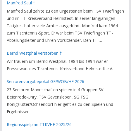
Manfred Saul †
Manfred Saul zählte zu den Urgesteinen beim TSV Twieflingen
und im TT-Kreisverband Helmstedt. In seiner langjährigen
Tätigkeit hat er viele Ämter ausgeführt. Manfred kam 1964
zum Tischtennis-Sport. Er war beim TSV Twieflingen TT-
Abteilungsleiter und Ehren-Vorsitzender. Den TT-
Bezirksverband Brauschweig und den TT-Kreisverband
Bernd Westphal verstorben †
Helmstedt unterstützte er als Staffelleiter. Zuletzt war er
Wir trauern um Bernd Westphal. 1984 bis 1994 war er
Vorsitzender des Rechtsausschusses im Kreisverband. Im
Pressewart des Tischtennis-Kreisverband Helmstedt e.V.
stillen GedenkenH.-K. Bartels / Vorsitzender
Seniorenvorgabepokal GF/WOB/HE 2026
23 Senioren-Mannschaften spielen in 4 Gruppen SV
Beienrode-Uhry, TSV Gevensleben, SG TSG
Königslutter/Ochsendorf hier geht es zu den Spielen und
Ergebnissen
Regionsspielplan TTKVHE 2025/26