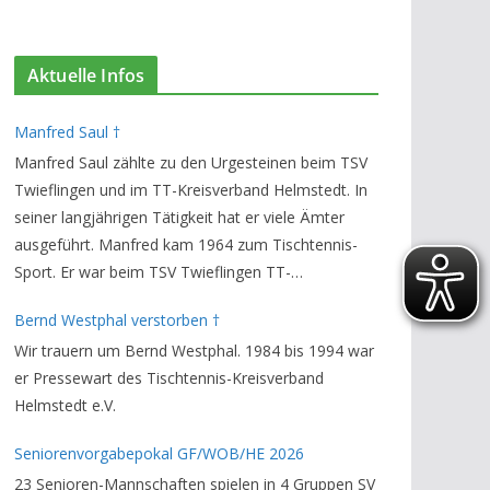
Aktuelle Infos
Manfred Saul †
Manfred Saul zählte zu den Urgesteinen beim TSV
Twieflingen und im TT-Kreisverband Helmstedt. In
seiner langjährigen Tätigkeit hat er viele Ämter
ausgeführt. Manfred kam 1964 zum Tischtennis-
Sport. Er war beim TSV Twieflingen TT-
Abteilungsleiter und Ehren-Vorsitzender. Den TT-
Bernd Westphal verstorben †
Bezirksverband Brauschweig und den TT-
Wir trauern um Bernd Westphal. 1984 bis 1994 war
Kreisverband Helmstedt unterstützte er als
er Pressewart des Tischtennis-Kreisverband
Staffelleiter. Zuletzt war er Vorsitzender des
Helmstedt e.V.
Rechtsausschusses im Kreisverband. Im stillen
GedenkenH.-K. Bartels / Vorsitzender
Seniorenvorgabepokal GF/WOB/HE 2026
23 Senioren-Mannschaften spielen in 4 Gruppen SV