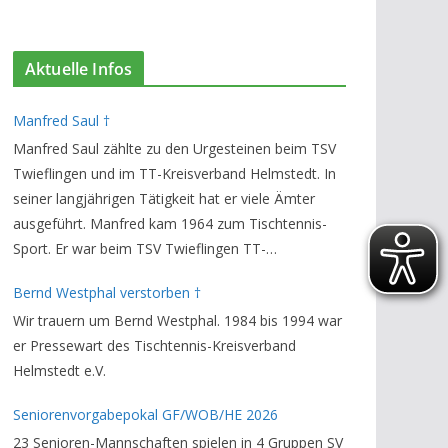
Aktuelle Infos
Manfred Saul †
Manfred Saul zählte zu den Urgesteinen beim TSV
Twieflingen und im TT-Kreisverband Helmstedt. In
seiner langjährigen Tätigkeit hat er viele Ämter
ausgeführt. Manfred kam 1964 zum Tischtennis-
Sport. Er war beim TSV Twieflingen TT-
Abteilungsleiter und Ehren-Vorsitzender. Den TT-
Bernd Westphal verstorben †
Bezirksverband Brauschweig und den TT-
Wir trauern um Bernd Westphal. 1984 bis 1994 war
Kreisverband Helmstedt unterstützte er als
er Pressewart des Tischtennis-Kreisverband
Staffelleiter. Zuletzt war er Vorsitzender des
Helmstedt e.V.
Rechtsausschusses im Kreisverband. Im stillen
GedenkenH.-K. Bartels / Vorsitzender
Seniorenvorgabepokal GF/WOB/HE 2026
23 Senioren-Mannschaften spielen in 4 Gruppen SV