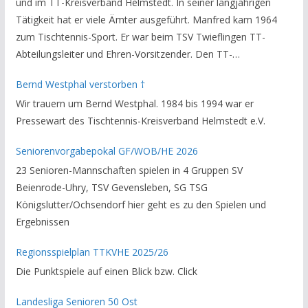
und im TT-Kreisverband Helmstedt. In seiner langjährigen
Tätigkeit hat er viele Ämter ausgeführt. Manfred kam 1964
zum Tischtennis-Sport. Er war beim TSV Twieflingen TT-
Abteilungsleiter und Ehren-Vorsitzender. Den TT-
Bezirksverband Brauschweig und den TT-Kreisverband
Bernd Westphal verstorben †
Helmstedt unterstützte er als Staffelleiter. Zuletzt war er
Wir trauern um Bernd Westphal. 1984 bis 1994 war er
Vorsitzender des Rechtsausschusses im Kreisverband. Im
Pressewart des Tischtennis-Kreisverband Helmstedt e.V.
stillen GedenkenH.-K. Bartels / Vorsitzender
Seniorenvorgabepokal GF/WOB/HE 2026
23 Senioren-Mannschaften spielen in 4 Gruppen SV
Beienrode-Uhry, TSV Gevensleben, SG TSG
Königslutter/Ochsendorf hier geht es zu den Spielen und
Ergebnissen
Regionsspielplan TTKVHE 2025/26
Die Punktspiele auf einen Blick bzw. Click
Landesliga Senioren 50 Ost