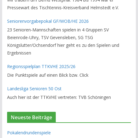
Vorsitzender des Rechtsausschusses im Kreisverband. Im
Pressewart des Tischtennis-Kreisverband Helmstedt e.V.
stillen GedenkenH.-K. Bartels / Vorsitzender
Seniorenvorgabepokal GF/WOB/HE 2026
23 Senioren-Mannschaften spielen in 4 Gruppen SV
Beienrode-Uhry, TSV Gevensleben, SG TSG
Königslutter/Ochsendorf hier geht es zu den Spielen und
Ergebnissen
Regionsspielplan TTKVHE 2025/26
Die Punktspiele auf einen Blick bzw. Click
Landesliga Senioren 50 Ost
Auch hier ist der TTKVHE vertreten: TVB Schöningen
Neueste Beiträge
Pokalendrundenspiele