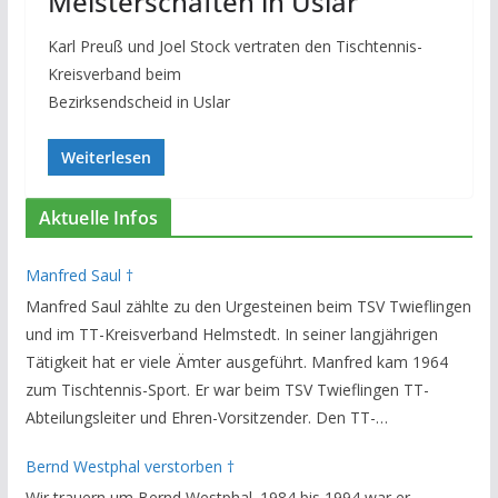
Meisterschaften in Uslar
Karl Preuß und Joel Stock vertraten den Tischtennis-
Kreisverband beim
Bezirksendscheid in Uslar
Weiterlesen
Aktuelle Infos
Manfred Saul †
Manfred Saul zählte zu den Urgesteinen beim TSV Twieflingen
und im TT-Kreisverband Helmstedt. In seiner langjährigen
Tätigkeit hat er viele Ämter ausgeführt. Manfred kam 1964
zum Tischtennis-Sport. Er war beim TSV Twieflingen TT-
Abteilungsleiter und Ehren-Vorsitzender. Den TT-
Bezirksverband Brauschweig und den TT-Kreisverband
Bernd Westphal verstorben †
Helmstedt unterstützte er als Staffelleiter. Zuletzt war er
Wir trauern um Bernd Westphal. 1984 bis 1994 war er