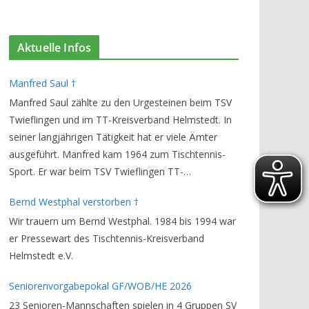
Aktuelle Infos
Manfred Saul †
Manfred Saul zählte zu den Urgesteinen beim TSV
Twieflingen und im TT-Kreisverband Helmstedt. In
seiner langjährigen Tätigkeit hat er viele Ämter
ausgeführt. Manfred kam 1964 zum Tischtennis-
Sport. Er war beim TSV Twieflingen TT-
Abteilungsleiter und Ehren-Vorsitzender. Den TT-
Bernd Westphal verstorben †
Bezirksverband Brauschweig und den TT-
Wir trauern um Bernd Westphal. 1984 bis 1994 war
Kreisverband Helmstedt unterstützte er als
er Pressewart des Tischtennis-Kreisverband
Staffelleiter. Zuletzt war er Vorsitzender des
Helmstedt e.V.
Rechtsausschusses im Kreisverband. Im stillen
GedenkenH.-K. Bartels / Vorsitzender
Seniorenvorgabepokal GF/WOB/HE 2026
23 Senioren-Mannschaften spielen in 4 Gruppen SV