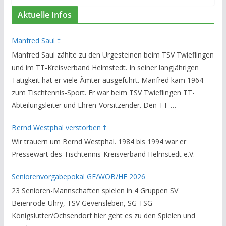
Aktuelle Infos
Manfred Saul †
Manfred Saul zählte zu den Urgesteinen beim TSV Twieflingen
und im TT-Kreisverband Helmstedt. In seiner langjährigen
Tätigkeit hat er viele Ämter ausgeführt. Manfred kam 1964
zum Tischtennis-Sport. Er war beim TSV Twieflingen TT-
Abteilungsleiter und Ehren-Vorsitzender. Den TT-
Bezirksverband Brauschweig und den TT-Kreisverband
Bernd Westphal verstorben †
Helmstedt unterstützte er als Staffelleiter. Zuletzt war er
Wir trauern um Bernd Westphal. 1984 bis 1994 war er
Vorsitzender des Rechtsausschusses im Kreisverband. Im
Pressewart des Tischtennis-Kreisverband Helmstedt e.V.
stillen GedenkenH.-K. Bartels / Vorsitzender
Seniorenvorgabepokal GF/WOB/HE 2026
23 Senioren-Mannschaften spielen in 4 Gruppen SV
Beienrode-Uhry, TSV Gevensleben, SG TSG
Königslutter/Ochsendorf hier geht es zu den Spielen und