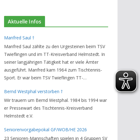
Aktuelle Infos
Manfred Saul †
Manfred Saul zählte zu den Urgesteinen beim TSV
Twieflingen und im TT-Kreisverband Helmstedt. In
seiner langjährigen Tätigkeit hat er viele Ämter
ausgeführt. Manfred kam 1964 zum Tischtennis-
Sport. Er war beim TSV Twieflingen TT-
Abteilungsleiter und Ehren-Vorsitzender. Den TT-
Bernd Westphal verstorben †
Bezirksverband Brauschweig und den TT-
Wir trauern um Bernd Westphal. 1984 bis 1994 war
Kreisverband Helmstedt unterstützte er als
er Pressewart des Tischtennis-Kreisverband
Staffelleiter. Zuletzt war er Vorsitzender des
Helmstedt e.V.
Rechtsausschusses im Kreisverband. Im stillen
GedenkenH.-K. Bartels / Vorsitzender
Seniorenvorgabepokal GF/WOB/HE 2026
23 Senioren-Mannschaften spielen in 4 Gruppen SV