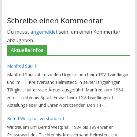
Schreibe einen Kommentar
Du musst
angemeldet
sein, um einen Kommentar
abzugeben.
Aktuelle Infos
Manfred Saul †
Manfred Saul zählte zu den Urgesteinen beim TSV Twieflingen
und im TT-Kreisverband Helmstedt. In seiner langjährigen
Tätigkeit hat er viele Ämter ausgeführt. Manfred kam 1964
zum Tischtennis-Sport. Er war beim TSV Twieflingen TT-
Abteilungsleiter und Ehren-Vorsitzender. Den TT-
Bezirksverband Brauschweig und den TT-Kreisverband
Bernd Westphal verstorben †
Helmstedt unterstützte er als Staffelleiter. Zuletzt war er
Wir trauern um Bernd Westphal. 1984 bis 1994 war er
Vorsitzender des Rechtsausschusses im Kreisverband. Im
Pressewart des Tischtennis-Kreisverband Helmstedt e.V.
stillen GedenkenH.-K. Bartels / Vorsitzender