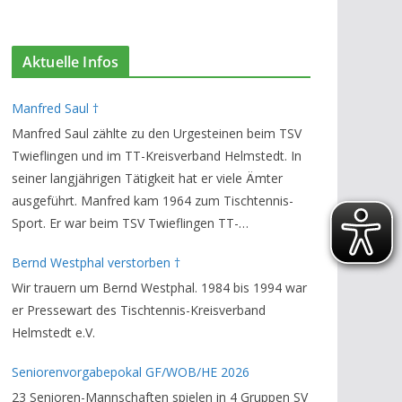
Aktuelle Infos
Manfred Saul †
Manfred Saul zählte zu den Urgesteinen beim TSV
Twieflingen und im TT-Kreisverband Helmstedt. In
seiner langjährigen Tätigkeit hat er viele Ämter
ausgeführt. Manfred kam 1964 zum Tischtennis-
Sport. Er war beim TSV Twieflingen TT-
Abteilungsleiter und Ehren-Vorsitzender. Den TT-
Bernd Westphal verstorben †
Bezirksverband Brauschweig und den TT-
Wir trauern um Bernd Westphal. 1984 bis 1994 war
Kreisverband Helmstedt unterstützte er als
er Pressewart des Tischtennis-Kreisverband
Staffelleiter. Zuletzt war er Vorsitzender des
Helmstedt e.V.
Rechtsausschusses im Kreisverband. Im stillen
GedenkenH.-K. Bartels / Vorsitzender
Seniorenvorgabepokal GF/WOB/HE 2026
23 Senioren-Mannschaften spielen in 4 Gruppen SV