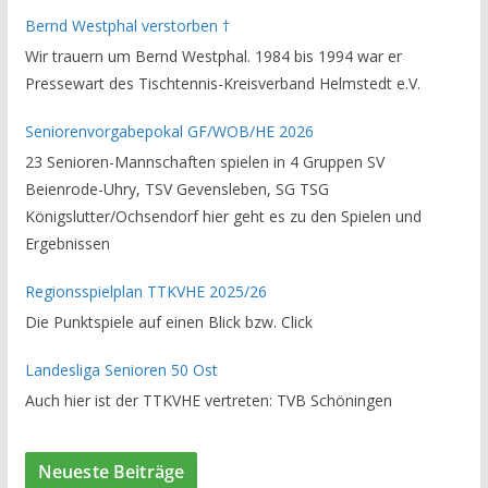
Bezirksverband Brauschweig und den TT-Kreisverband
Bernd Westphal verstorben †
Helmstedt unterstützte er als Staffelleiter. Zuletzt war er
Wir trauern um Bernd Westphal. 1984 bis 1994 war er
Vorsitzender des Rechtsausschusses im Kreisverband. Im
Pressewart des Tischtennis-Kreisverband Helmstedt e.V.
stillen GedenkenH.-K. Bartels / Vorsitzender
Seniorenvorgabepokal GF/WOB/HE 2026
23 Senioren-Mannschaften spielen in 4 Gruppen SV
Beienrode-Uhry, TSV Gevensleben, SG TSG
Königslutter/Ochsendorf hier geht es zu den Spielen und
Ergebnissen
Regionsspielplan TTKVHE 2025/26
Die Punktspiele auf einen Blick bzw. Click
Landesliga Senioren 50 Ost
Auch hier ist der TTKVHE vertreten: TVB Schöningen
Neueste Beiträge