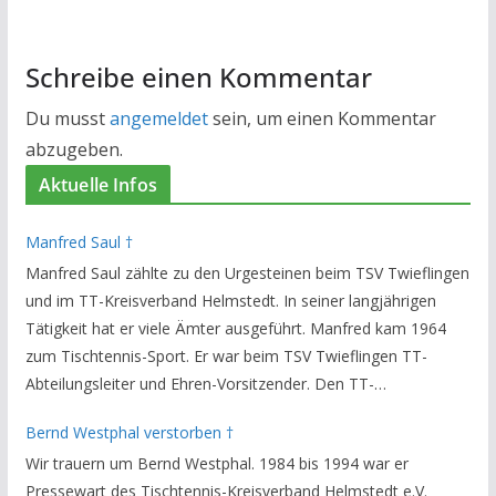
Schreibe einen Kommentar
Du musst
angemeldet
sein, um einen Kommentar
abzugeben.
Aktuelle Infos
Manfred Saul †
Manfred Saul zählte zu den Urgesteinen beim TSV Twieflingen
und im TT-Kreisverband Helmstedt. In seiner langjährigen
Tätigkeit hat er viele Ämter ausgeführt. Manfred kam 1964
zum Tischtennis-Sport. Er war beim TSV Twieflingen TT-
Abteilungsleiter und Ehren-Vorsitzender. Den TT-
Bezirksverband Brauschweig und den TT-Kreisverband
Bernd Westphal verstorben †
Helmstedt unterstützte er als Staffelleiter. Zuletzt war er
Wir trauern um Bernd Westphal. 1984 bis 1994 war er
Vorsitzender des Rechtsausschusses im Kreisverband. Im
Pressewart des Tischtennis-Kreisverband Helmstedt e.V.
stillen GedenkenH.-K. Bartels / Vorsitzender