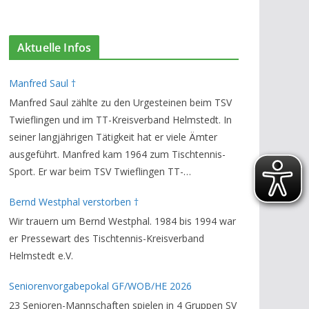
Aktuelle Infos
Manfred Saul †
Manfred Saul zählte zu den Urgesteinen beim TSV
Twieflingen und im TT-Kreisverband Helmstedt. In
seiner langjährigen Tätigkeit hat er viele Ämter
ausgeführt. Manfred kam 1964 zum Tischtennis-
Sport. Er war beim TSV Twieflingen TT-
Abteilungsleiter und Ehren-Vorsitzender. Den TT-
Bernd Westphal verstorben †
Bezirksverband Brauschweig und den TT-
Wir trauern um Bernd Westphal. 1984 bis 1994 war
Kreisverband Helmstedt unterstützte er als
er Pressewart des Tischtennis-Kreisverband
Staffelleiter. Zuletzt war er Vorsitzender des
Helmstedt e.V.
Rechtsausschusses im Kreisverband. Im stillen
GedenkenH.-K. Bartels / Vorsitzender
Seniorenvorgabepokal GF/WOB/HE 2026
23 Senioren-Mannschaften spielen in 4 Gruppen SV