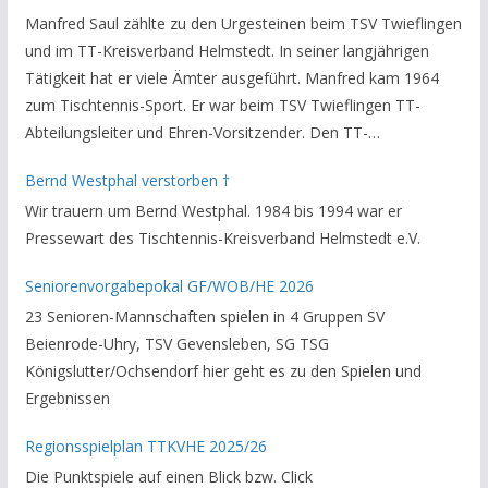
Manfred Saul zählte zu den Urgesteinen beim TSV Twieflingen
und im TT-Kreisverband Helmstedt. In seiner langjährigen
Tätigkeit hat er viele Ämter ausgeführt. Manfred kam 1964
zum Tischtennis-Sport. Er war beim TSV Twieflingen TT-
Abteilungsleiter und Ehren-Vorsitzender. Den TT-
Bezirksverband Brauschweig und den TT-Kreisverband
Bernd Westphal verstorben †
Helmstedt unterstützte er als Staffelleiter. Zuletzt war er
Wir trauern um Bernd Westphal. 1984 bis 1994 war er
Vorsitzender des Rechtsausschusses im Kreisverband. Im
Pressewart des Tischtennis-Kreisverband Helmstedt e.V.
stillen GedenkenH.-K. Bartels / Vorsitzender
Seniorenvorgabepokal GF/WOB/HE 2026
23 Senioren-Mannschaften spielen in 4 Gruppen SV
Beienrode-Uhry, TSV Gevensleben, SG TSG
Königslutter/Ochsendorf hier geht es zu den Spielen und
Ergebnissen
Regionsspielplan TTKVHE 2025/26
Die Punktspiele auf einen Blick bzw. Click