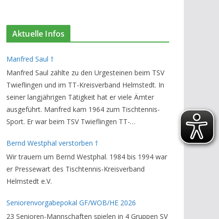
Aktuelle Infos
Manfred Saul †
Manfred Saul zählte zu den Urgesteinen beim TSV
Twieflingen und im TT-Kreisverband Helmstedt. In
seiner langjährigen Tätigkeit hat er viele Ämter
ausgeführt. Manfred kam 1964 zum Tischtennis-
Sport. Er war beim TSV Twieflingen TT-
Abteilungsleiter und Ehren-Vorsitzender. Den TT-
Bernd Westphal verstorben †
Bezirksverband Brauschweig und den TT-
Wir trauern um Bernd Westphal. 1984 bis 1994 war
Kreisverband Helmstedt unterstützte er als
er Pressewart des Tischtennis-Kreisverband
Staffelleiter. Zuletzt war er Vorsitzender des
Helmstedt e.V.
Rechtsausschusses im Kreisverband. Im stillen
GedenkenH.-K. Bartels / Vorsitzender
Seniorenvorgabepokal GF/WOB/HE 2026
23 Senioren-Mannschaften spielen in 4 Gruppen SV