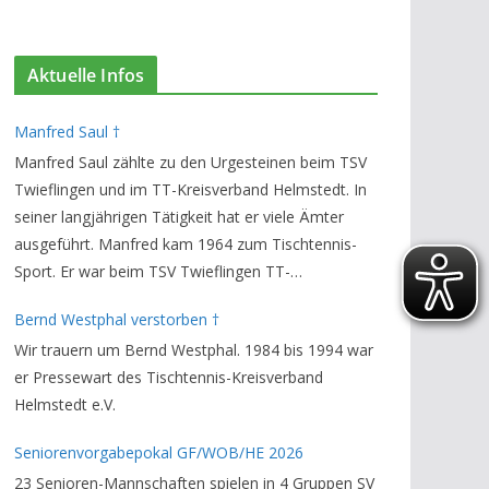
Aktuelle Infos
Manfred Saul †
Manfred Saul zählte zu den Urgesteinen beim TSV
Twieflingen und im TT-Kreisverband Helmstedt. In
seiner langjährigen Tätigkeit hat er viele Ämter
ausgeführt. Manfred kam 1964 zum Tischtennis-
Sport. Er war beim TSV Twieflingen TT-
Abteilungsleiter und Ehren-Vorsitzender. Den TT-
Bernd Westphal verstorben †
Bezirksverband Brauschweig und den TT-
Wir trauern um Bernd Westphal. 1984 bis 1994 war
Kreisverband Helmstedt unterstützte er als
er Pressewart des Tischtennis-Kreisverband
Staffelleiter. Zuletzt war er Vorsitzender des
Helmstedt e.V.
Rechtsausschusses im Kreisverband. Im stillen
GedenkenH.-K. Bartels / Vorsitzender
Seniorenvorgabepokal GF/WOB/HE 2026
23 Senioren-Mannschaften spielen in 4 Gruppen SV