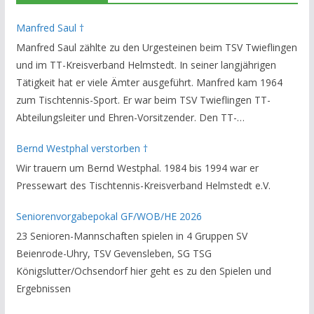
Manfred Saul †
Manfred Saul zählte zu den Urgesteinen beim TSV Twieflingen
und im TT-Kreisverband Helmstedt. In seiner langjährigen
Tätigkeit hat er viele Ämter ausgeführt. Manfred kam 1964
zum Tischtennis-Sport. Er war beim TSV Twieflingen TT-
Abteilungsleiter und Ehren-Vorsitzender. Den TT-
Bezirksverband Brauschweig und den TT-Kreisverband
Bernd Westphal verstorben †
Helmstedt unterstützte er als Staffelleiter. Zuletzt war er
Wir trauern um Bernd Westphal. 1984 bis 1994 war er
Vorsitzender des Rechtsausschusses im Kreisverband. Im
Pressewart des Tischtennis-Kreisverband Helmstedt e.V.
stillen GedenkenH.-K. Bartels / Vorsitzender
Seniorenvorgabepokal GF/WOB/HE 2026
23 Senioren-Mannschaften spielen in 4 Gruppen SV
Beienrode-Uhry, TSV Gevensleben, SG TSG
Königslutter/Ochsendorf hier geht es zu den Spielen und
Ergebnissen