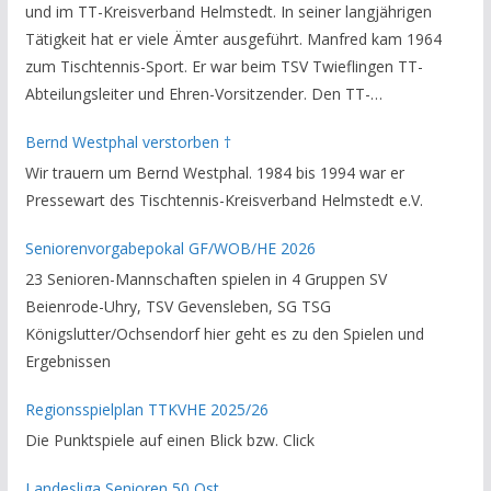
und im TT-Kreisverband Helmstedt. In seiner langjährigen
Tätigkeit hat er viele Ämter ausgeführt. Manfred kam 1964
zum Tischtennis-Sport. Er war beim TSV Twieflingen TT-
Abteilungsleiter und Ehren-Vorsitzender. Den TT-
Bezirksverband Brauschweig und den TT-Kreisverband
Bernd Westphal verstorben †
Helmstedt unterstützte er als Staffelleiter. Zuletzt war er
Wir trauern um Bernd Westphal. 1984 bis 1994 war er
Vorsitzender des Rechtsausschusses im Kreisverband. Im
Pressewart des Tischtennis-Kreisverband Helmstedt e.V.
stillen GedenkenH.-K. Bartels / Vorsitzender
Seniorenvorgabepokal GF/WOB/HE 2026
23 Senioren-Mannschaften spielen in 4 Gruppen SV
Beienrode-Uhry, TSV Gevensleben, SG TSG
Königslutter/Ochsendorf hier geht es zu den Spielen und
Ergebnissen
Regionsspielplan TTKVHE 2025/26
Die Punktspiele auf einen Blick bzw. Click
Landesliga Senioren 50 Ost