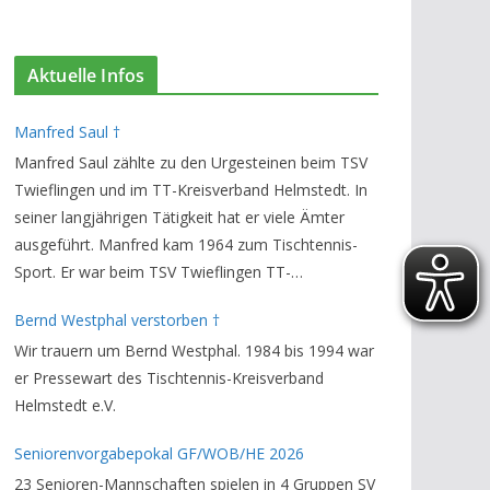
Aktuelle Infos
Manfred Saul †
Manfred Saul zählte zu den Urgesteinen beim TSV
Twieflingen und im TT-Kreisverband Helmstedt. In
seiner langjährigen Tätigkeit hat er viele Ämter
ausgeführt. Manfred kam 1964 zum Tischtennis-
Sport. Er war beim TSV Twieflingen TT-
Abteilungsleiter und Ehren-Vorsitzender. Den TT-
Bernd Westphal verstorben †
Bezirksverband Brauschweig und den TT-
Wir trauern um Bernd Westphal. 1984 bis 1994 war
Kreisverband Helmstedt unterstützte er als
er Pressewart des Tischtennis-Kreisverband
Staffelleiter. Zuletzt war er Vorsitzender des
Helmstedt e.V.
Rechtsausschusses im Kreisverband. Im stillen
GedenkenH.-K. Bartels / Vorsitzender
Seniorenvorgabepokal GF/WOB/HE 2026
23 Senioren-Mannschaften spielen in 4 Gruppen SV