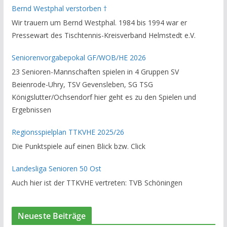
Bernd Westphal verstorben †
Helmstedt unterstützte er als Staffelleiter. Zuletzt war er
Wir trauern um Bernd Westphal. 1984 bis 1994 war er
Vorsitzender des Rechtsausschusses im Kreisverband. Im
Pressewart des Tischtennis-Kreisverband Helmstedt e.V.
stillen GedenkenH.-K. Bartels / Vorsitzender
Seniorenvorgabepokal GF/WOB/HE 2026
23 Senioren-Mannschaften spielen in 4 Gruppen SV
Beienrode-Uhry, TSV Gevensleben, SG TSG
Königslutter/Ochsendorf hier geht es zu den Spielen und
Ergebnissen
Regionsspielplan TTKVHE 2025/26
Die Punktspiele auf einen Blick bzw. Click
Landesliga Senioren 50 Ost
Auch hier ist der TTKVHE vertreten: TVB Schöningen
Neueste Beiträge