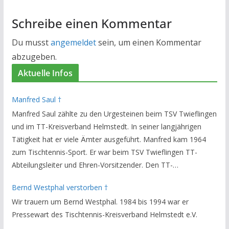
Schreibe einen Kommentar
Du musst
angemeldet
sein, um einen Kommentar
abzugeben.
Aktuelle Infos
Manfred Saul †
Manfred Saul zählte zu den Urgesteinen beim TSV Twieflingen
und im TT-Kreisverband Helmstedt. In seiner langjährigen
Tätigkeit hat er viele Ämter ausgeführt. Manfred kam 1964
zum Tischtennis-Sport. Er war beim TSV Twieflingen TT-
Abteilungsleiter und Ehren-Vorsitzender. Den TT-
Bezirksverband Brauschweig und den TT-Kreisverband
Bernd Westphal verstorben †
Helmstedt unterstützte er als Staffelleiter. Zuletzt war er
Wir trauern um Bernd Westphal. 1984 bis 1994 war er
Vorsitzender des Rechtsausschusses im Kreisverband. Im
Pressewart des Tischtennis-Kreisverband Helmstedt e.V.
stillen GedenkenH.-K. Bartels / Vorsitzender