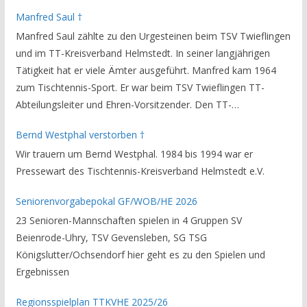
Manfred Saul †
Manfred Saul zählte zu den Urgesteinen beim TSV Twieflingen
und im TT-Kreisverband Helmstedt. In seiner langjährigen
Tätigkeit hat er viele Ämter ausgeführt. Manfred kam 1964
zum Tischtennis-Sport. Er war beim TSV Twieflingen TT-
Abteilungsleiter und Ehren-Vorsitzender. Den TT-
Bezirksverband Brauschweig und den TT-Kreisverband
Bernd Westphal verstorben †
Helmstedt unterstützte er als Staffelleiter. Zuletzt war er
Wir trauern um Bernd Westphal. 1984 bis 1994 war er
Vorsitzender des Rechtsausschusses im Kreisverband. Im
Pressewart des Tischtennis-Kreisverband Helmstedt e.V.
stillen GedenkenH.-K. Bartels / Vorsitzender
Seniorenvorgabepokal GF/WOB/HE 2026
23 Senioren-Mannschaften spielen in 4 Gruppen SV
Beienrode-Uhry, TSV Gevensleben, SG TSG
Königslutter/Ochsendorf hier geht es zu den Spielen und
Ergebnissen
Regionsspielplan TTKVHE 2025/26