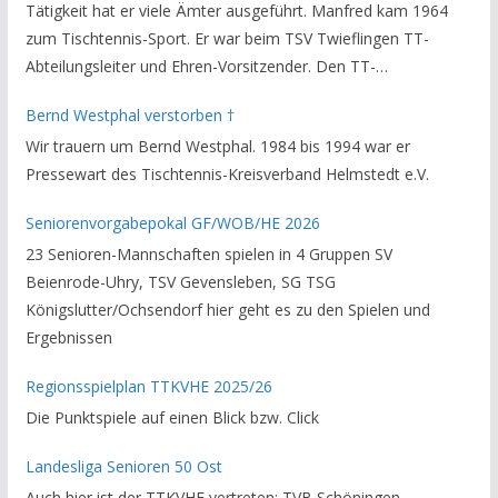
Tätigkeit hat er viele Ämter ausgeführt. Manfred kam 1964
zum Tischtennis-Sport. Er war beim TSV Twieflingen TT-
Abteilungsleiter und Ehren-Vorsitzender. Den TT-
Bezirksverband Brauschweig und den TT-Kreisverband
Bernd Westphal verstorben †
Helmstedt unterstützte er als Staffelleiter. Zuletzt war er
Wir trauern um Bernd Westphal. 1984 bis 1994 war er
Vorsitzender des Rechtsausschusses im Kreisverband. Im
Pressewart des Tischtennis-Kreisverband Helmstedt e.V.
stillen GedenkenH.-K. Bartels / Vorsitzender
Seniorenvorgabepokal GF/WOB/HE 2026
23 Senioren-Mannschaften spielen in 4 Gruppen SV
Beienrode-Uhry, TSV Gevensleben, SG TSG
Königslutter/Ochsendorf hier geht es zu den Spielen und
Ergebnissen
Regionsspielplan TTKVHE 2025/26
Die Punktspiele auf einen Blick bzw. Click
Landesliga Senioren 50 Ost
Auch hier ist der TTKVHE vertreten: TVB Schöningen