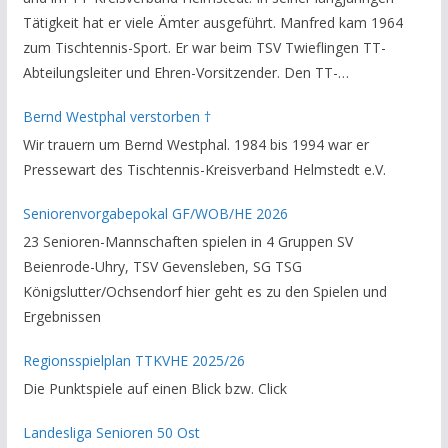
Tätigkeit hat er viele Ämter ausgeführt. Manfred kam 1964
zum Tischtennis-Sport. Er war beim TSV Twieflingen TT-
Abteilungsleiter und Ehren-Vorsitzender. Den TT-
Bezirksverband Brauschweig und den TT-Kreisverband
Bernd Westphal verstorben †
Helmstedt unterstützte er als Staffelleiter. Zuletzt war er
Wir trauern um Bernd Westphal. 1984 bis 1994 war er
Vorsitzender des Rechtsausschusses im Kreisverband. Im
Pressewart des Tischtennis-Kreisverband Helmstedt e.V.
stillen GedenkenH.-K. Bartels / Vorsitzender
Seniorenvorgabepokal GF/WOB/HE 2026
23 Senioren-Mannschaften spielen in 4 Gruppen SV
Beienrode-Uhry, TSV Gevensleben, SG TSG
Königslutter/Ochsendorf hier geht es zu den Spielen und
Ergebnissen
Regionsspielplan TTKVHE 2025/26
Die Punktspiele auf einen Blick bzw. Click
Landesliga Senioren 50 Ost