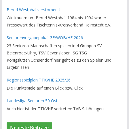
Bezirksverband Brauschweig und den TT-Kreisverband
Bernd Westphal verstorben †
Helmstedt unterstützte er als Staffelleiter. Zuletzt war er
Wir trauern um Bernd Westphal. 1984 bis 1994 war er
Vorsitzender des Rechtsausschusses im Kreisverband. Im
Pressewart des Tischtennis-Kreisverband Helmstedt e.V.
stillen GedenkenH.-K. Bartels / Vorsitzender
Seniorenvorgabepokal GF/WOB/HE 2026
23 Senioren-Mannschaften spielen in 4 Gruppen SV
Beienrode-Uhry, TSV Gevensleben, SG TSG
Königslutter/Ochsendorf hier geht es zu den Spielen und
Ergebnissen
Regionsspielplan TTKVHE 2025/26
Die Punktspiele auf einen Blick bzw. Click
Landesliga Senioren 50 Ost
Auch hier ist der TTKVHE vertreten: TVB Schöningen
Neueste Beiträge