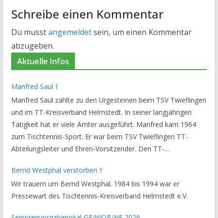
Schreibe einen Kommentar
Du musst
angemeldet
sein, um einen Kommentar
abzugeben.
Aktuelle Infos
Manfred Saul †
Manfred Saul zählte zu den Urgesteinen beim TSV Twieflingen
und im TT-Kreisverband Helmstedt. In seiner langjährigen
Tätigkeit hat er viele Ämter ausgeführt. Manfred kam 1964
zum Tischtennis-Sport. Er war beim TSV Twieflingen TT-
Abteilungsleiter und Ehren-Vorsitzender. Den TT-
Bezirksverband Brauschweig und den TT-Kreisverband
Bernd Westphal verstorben †
Helmstedt unterstützte er als Staffelleiter. Zuletzt war er
Wir trauern um Bernd Westphal. 1984 bis 1994 war er
Vorsitzender des Rechtsausschusses im Kreisverband. Im
Pressewart des Tischtennis-Kreisverband Helmstedt e.V.
stillen GedenkenH.-K. Bartels / Vorsitzender
Seniorenvorgabepokal GF/WOB/HE 2026