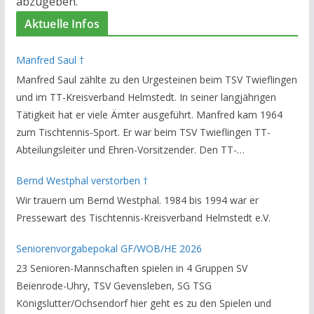
abzugeben.
Aktuelle Infos
Manfred Saul †
Manfred Saul zählte zu den Urgesteinen beim TSV Twieflingen
und im TT-Kreisverband Helmstedt. In seiner langjährigen
Tätigkeit hat er viele Ämter ausgeführt. Manfred kam 1964
zum Tischtennis-Sport. Er war beim TSV Twieflingen TT-
Abteilungsleiter und Ehren-Vorsitzender. Den TT-
Bezirksverband Brauschweig und den TT-Kreisverband
Bernd Westphal verstorben †
Helmstedt unterstützte er als Staffelleiter. Zuletzt war er
Wir trauern um Bernd Westphal. 1984 bis 1994 war er
Vorsitzender des Rechtsausschusses im Kreisverband. Im
Pressewart des Tischtennis-Kreisverband Helmstedt e.V.
stillen GedenkenH.-K. Bartels / Vorsitzender
Seniorenvorgabepokal GF/WOB/HE 2026
23 Senioren-Mannschaften spielen in 4 Gruppen SV
Beienrode-Uhry, TSV Gevensleben, SG TSG
Königslutter/Ochsendorf hier geht es zu den Spielen und