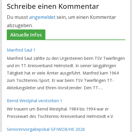
Schreibe einen Kommentar
Du musst
angemeldet
sein, um einen Kommentar
abzugeben.
Aktuelle Infos
Manfred Saul †
Manfred Saul zählte zu den Urgesteinen beim TSV Twieflingen
und im TT-Kreisverband Helmstedt. In seiner langjährigen
Tätigkeit hat er viele Ämter ausgeführt. Manfred kam 1964
zum Tischtennis-Sport. Er war beim TSV Twieflingen TT-
Abteilungsleiter und Ehren-Vorsitzender. Den TT-
Bezirksverband Brauschweig und den TT-Kreisverband
Bernd Westphal verstorben †
Helmstedt unterstützte er als Staffelleiter. Zuletzt war er
Wir trauern um Bernd Westphal. 1984 bis 1994 war er
Vorsitzender des Rechtsausschusses im Kreisverband. Im
Pressewart des Tischtennis-Kreisverband Helmstedt e.V.
stillen GedenkenH.-K. Bartels / Vorsitzender
Seniorenvorgabepokal GF/WOB/HE 2026