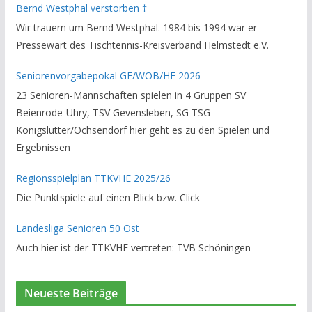
Bernd Westphal verstorben †
Helmstedt unterstützte er als Staffelleiter. Zuletzt war er
Wir trauern um Bernd Westphal. 1984 bis 1994 war er
Vorsitzender des Rechtsausschusses im Kreisverband. Im
Pressewart des Tischtennis-Kreisverband Helmstedt e.V.
stillen GedenkenH.-K. Bartels / Vorsitzender
Seniorenvorgabepokal GF/WOB/HE 2026
23 Senioren-Mannschaften spielen in 4 Gruppen SV
Beienrode-Uhry, TSV Gevensleben, SG TSG
Königslutter/Ochsendorf hier geht es zu den Spielen und
Ergebnissen
Regionsspielplan TTKVHE 2025/26
Die Punktspiele auf einen Blick bzw. Click
Landesliga Senioren 50 Ost
Auch hier ist der TTKVHE vertreten: TVB Schöningen
Neueste Beiträge