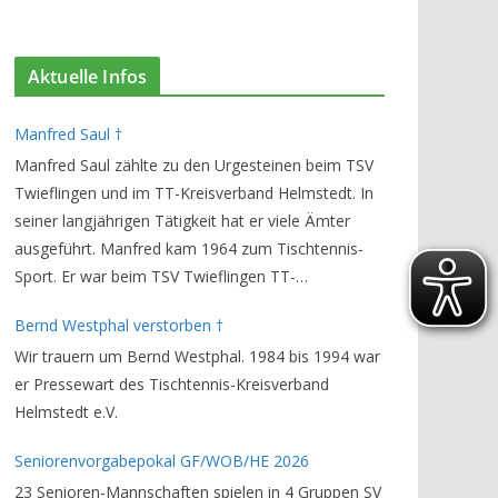
Aktuelle Infos
Manfred Saul †
Manfred Saul zählte zu den Urgesteinen beim TSV
Twieflingen und im TT-Kreisverband Helmstedt. In
seiner langjährigen Tätigkeit hat er viele Ämter
ausgeführt. Manfred kam 1964 zum Tischtennis-
Sport. Er war beim TSV Twieflingen TT-
Abteilungsleiter und Ehren-Vorsitzender. Den TT-
Bernd Westphal verstorben †
Bezirksverband Brauschweig und den TT-
Wir trauern um Bernd Westphal. 1984 bis 1994 war
Kreisverband Helmstedt unterstützte er als
er Pressewart des Tischtennis-Kreisverband
Staffelleiter. Zuletzt war er Vorsitzender des
Helmstedt e.V.
Rechtsausschusses im Kreisverband. Im stillen
GedenkenH.-K. Bartels / Vorsitzender
Seniorenvorgabepokal GF/WOB/HE 2026
23 Senioren-Mannschaften spielen in 4 Gruppen SV