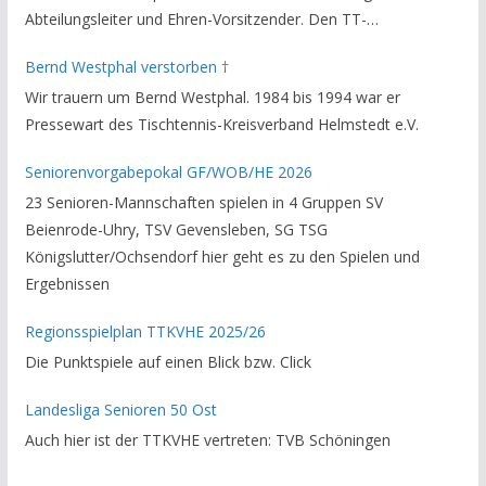
Abteilungsleiter und Ehren-Vorsitzender. Den TT-
Bezirksverband Brauschweig und den TT-Kreisverband
Bernd Westphal verstorben †
Helmstedt unterstützte er als Staffelleiter. Zuletzt war er
Wir trauern um Bernd Westphal. 1984 bis 1994 war er
Vorsitzender des Rechtsausschusses im Kreisverband. Im
Pressewart des Tischtennis-Kreisverband Helmstedt e.V.
stillen GedenkenH.-K. Bartels / Vorsitzender
Seniorenvorgabepokal GF/WOB/HE 2026
23 Senioren-Mannschaften spielen in 4 Gruppen SV
Beienrode-Uhry, TSV Gevensleben, SG TSG
Königslutter/Ochsendorf hier geht es zu den Spielen und
Ergebnissen
Regionsspielplan TTKVHE 2025/26
Die Punktspiele auf einen Blick bzw. Click
Landesliga Senioren 50 Ost
Auch hier ist der TTKVHE vertreten: TVB Schöningen