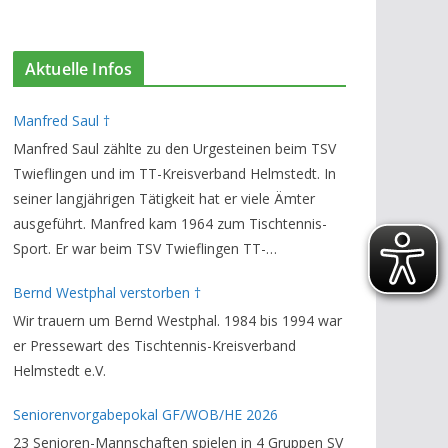
Aktuelle Infos
Manfred Saul †
Manfred Saul zählte zu den Urgesteinen beim TSV
Twieflingen und im TT-Kreisverband Helmstedt. In
seiner langjährigen Tätigkeit hat er viele Ämter
ausgeführt. Manfred kam 1964 zum Tischtennis-
Sport. Er war beim TSV Twieflingen TT-
Abteilungsleiter und Ehren-Vorsitzender. Den TT-
Bernd Westphal verstorben †
Bezirksverband Brauschweig und den TT-
Wir trauern um Bernd Westphal. 1984 bis 1994 war
Kreisverband Helmstedt unterstützte er als
er Pressewart des Tischtennis-Kreisverband
Staffelleiter. Zuletzt war er Vorsitzender des
Helmstedt e.V.
Rechtsausschusses im Kreisverband. Im stillen
GedenkenH.-K. Bartels / Vorsitzender
Seniorenvorgabepokal GF/WOB/HE 2026
23 Senioren-Mannschaften spielen in 4 Gruppen SV