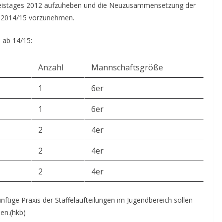
s Kreistages 2012 aufzuheben und die Neuzusammensetzung der
it 2014/15 vorzunehmen.
 ab 14/15:
Anzahl
Mannschaftsgröße
1
6er
1
6er
2
4er
2
4er
2
4er
ftige Praxis der Staffelaufteilungen im Jugendbereich sollen
en.(hkb)