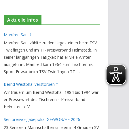
Aktuelle Infos
Manfred Saul †
Manfred Saul zählte zu den Urgesteinen beim TSV
Twieflingen und im TT-Kreisverband Helmstedt. In
seiner langjährigen Tätigkeit hat er viele Ämter
ausgeführt. Manfred kam 1964 zum Tischtennis-
Sport. Er war beim TSV Twieflingen TT-
Abteilungsleiter und Ehren-Vorsitzender. Den TT-
Bernd Westphal verstorben †
Bezirksverband Brauschweig und den TT-
Wir trauern um Bernd Westphal. 1984 bis 1994 war
Kreisverband Helmstedt unterstützte er als
er Pressewart des Tischtennis-Kreisverband
Staffelleiter. Zuletzt war er Vorsitzender des
Helmstedt e.V.
Rechtsausschusses im Kreisverband. Im stillen
GedenkenH.-K. Bartels / Vorsitzender
Seniorenvorgabepokal GF/WOB/HE 2026
23 Senioren-Mannschaften spielen in 4 Gruppen SV