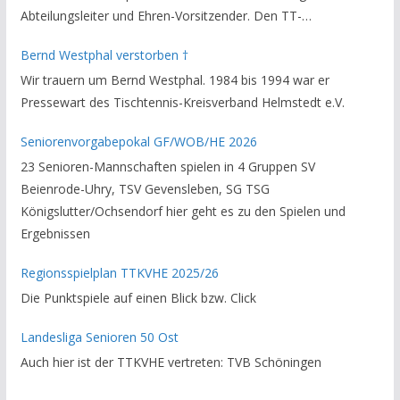
Abteilungsleiter und Ehren-Vorsitzender. Den TT-
Bezirksverband Brauschweig und den TT-Kreisverband
Bernd Westphal verstorben †
Helmstedt unterstützte er als Staffelleiter. Zuletzt war er
Wir trauern um Bernd Westphal. 1984 bis 1994 war er
Vorsitzender des Rechtsausschusses im Kreisverband. Im
Pressewart des Tischtennis-Kreisverband Helmstedt e.V.
stillen GedenkenH.-K. Bartels / Vorsitzender
Seniorenvorgabepokal GF/WOB/HE 2026
23 Senioren-Mannschaften spielen in 4 Gruppen SV
Beienrode-Uhry, TSV Gevensleben, SG TSG
Königslutter/Ochsendorf hier geht es zu den Spielen und
Ergebnissen
Regionsspielplan TTKVHE 2025/26
Die Punktspiele auf einen Blick bzw. Click
Landesliga Senioren 50 Ost
Auch hier ist der TTKVHE vertreten: TVB Schöningen