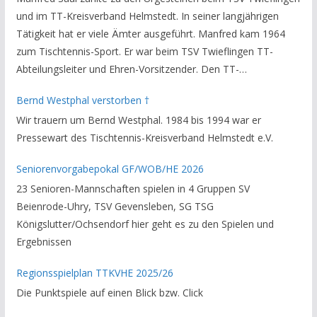
und im TT-Kreisverband Helmstedt. In seiner langjährigen
Tätigkeit hat er viele Ämter ausgeführt. Manfred kam 1964
zum Tischtennis-Sport. Er war beim TSV Twieflingen TT-
Abteilungsleiter und Ehren-Vorsitzender. Den TT-
Bezirksverband Brauschweig und den TT-Kreisverband
Bernd Westphal verstorben †
Helmstedt unterstützte er als Staffelleiter. Zuletzt war er
Wir trauern um Bernd Westphal. 1984 bis 1994 war er
Vorsitzender des Rechtsausschusses im Kreisverband. Im
Pressewart des Tischtennis-Kreisverband Helmstedt e.V.
stillen GedenkenH.-K. Bartels / Vorsitzender
Seniorenvorgabepokal GF/WOB/HE 2026
23 Senioren-Mannschaften spielen in 4 Gruppen SV
Beienrode-Uhry, TSV Gevensleben, SG TSG
Königslutter/Ochsendorf hier geht es zu den Spielen und
Ergebnissen
Regionsspielplan TTKVHE 2025/26
Die Punktspiele auf einen Blick bzw. Click