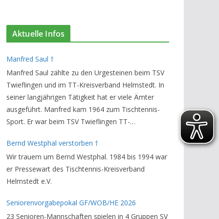
Aktuelle Infos
Manfred Saul †
Manfred Saul zählte zu den Urgesteinen beim TSV
Twieflingen und im TT-Kreisverband Helmstedt. In
seiner langjährigen Tätigkeit hat er viele Ämter
ausgeführt. Manfred kam 1964 zum Tischtennis-
Sport. Er war beim TSV Twieflingen TT-
Abteilungsleiter und Ehren-Vorsitzender. Den TT-
Bernd Westphal verstorben †
Bezirksverband Brauschweig und den TT-
Wir trauern um Bernd Westphal. 1984 bis 1994 war
Kreisverband Helmstedt unterstützte er als
er Pressewart des Tischtennis-Kreisverband
Staffelleiter. Zuletzt war er Vorsitzender des
Helmstedt e.V.
Rechtsausschusses im Kreisverband. Im stillen
GedenkenH.-K. Bartels / Vorsitzender
Seniorenvorgabepokal GF/WOB/HE 2026
23 Senioren-Mannschaften spielen in 4 Gruppen SV