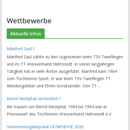
Wettbewerbe
Aktuelle Infos
Manfred Saul †
Manfred Saul zählte zu den Urgesteinen beim TSV Twieflingen
und im TT-Kreisverband Helmstedt. In seiner langjährigen
Tätigkeit hat er viele Ämter ausgeführt. Manfred kam 1964
zum Tischtennis-Sport. Er war beim TSV Twieflingen TT-
Abteilungsleiter und Ehren-Vorsitzender. Den TT-
Bezirksverband Brauschweig und den TT-Kreisverband
Bernd Westphal verstorben †
Helmstedt unterstützte er als Staffelleiter. Zuletzt war er
Wir trauern um Bernd Westphal. 1984 bis 1994 war er
Vorsitzender des Rechtsausschusses im Kreisverband. Im
Pressewart des Tischtennis-Kreisverband Helmstedt e.V.
stillen GedenkenH.-K. Bartels / Vorsitzender
Seniorenvorgabepokal GF/WOB/HE 2026