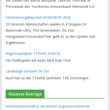
Wir trauern um Bernd Westphal. 1984 bis 1994 war er
Vorsitzender des Rechtsausschusses im Kreisverband. Im
Pressewart des Tischtennis-Kreisverband Helmstedt e.V.
stillen GedenkenH.-K. Bartels / Vorsitzender
Seniorenvorgabepokal GF/WOB/HE 2026
23 Senioren-Mannschaften spielen in 4 Gruppen SV
Beienrode-Uhry, TSV Gevensleben, SG TSG
Königslutter/Ochsendorf hier geht es zu den Spielen und
Ergebnissen
Regionsspielplan TTKVHE 2025/26
Die Punktspiele auf einen Blick bzw. Click
Landesliga Senioren 50 Ost
Auch hier ist der TTKVHE vertreten: TVB Schöningen
Neueste Beiträge
Kreismeisterschaften am letzten Augustwochenende