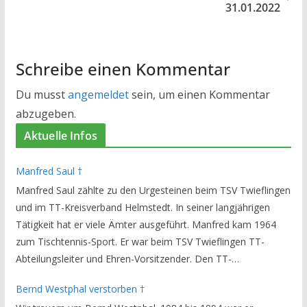
31.01.2022
Schreibe einen Kommentar
Du musst
angemeldet
sein, um einen Kommentar
abzugeben.
Aktuelle Infos
Manfred Saul †
Manfred Saul zählte zu den Urgesteinen beim TSV Twieflingen
und im TT-Kreisverband Helmstedt. In seiner langjährigen
Tätigkeit hat er viele Ämter ausgeführt. Manfred kam 1964
zum Tischtennis-Sport. Er war beim TSV Twieflingen TT-
Abteilungsleiter und Ehren-Vorsitzender. Den TT-
Bezirksverband Brauschweig und den TT-Kreisverband
Bernd Westphal verstorben †
Helmstedt unterstützte er als Staffelleiter. Zuletzt war er