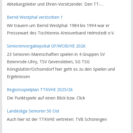
Abteilungsleiter und Ehren-Vorsitzender. Den TT-
Bezirksverband Brauschweig und den TT-Kreisverband
Bernd Westphal verstorben †
Helmstedt unterstützte er als Staffelleiter. Zuletzt war er
Wir trauern um Bernd Westphal. 1984 bis 1994 war er
Vorsitzender des Rechtsausschusses im Kreisverband. Im
Pressewart des Tischtennis-Kreisverband Helmstedt e.V.
stillen GedenkenH.-K. Bartels / Vorsitzender
Seniorenvorgabepokal GF/WOB/HE 2026
23 Senioren-Mannschaften spielen in 4 Gruppen SV
Beienrode-Uhry, TSV Gevensleben, SG TSG
Königslutter/Ochsendorf hier geht es zu den Spielen und
Ergebnissen
Regionsspielplan TTKVHE 2025/26
Die Punktspiele auf einen Blick bzw. Click
Landesliga Senioren 50 Ost
Auch hier ist der TTKVHE vertreten: TVB Schöningen