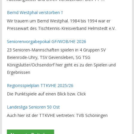
Bezirksverband Brauschweig und den TT-Kreisverband
Bernd Westphal verstorben †
Helmstedt unterstützte er als Staffelleiter. Zuletzt war er
Wir trauern um Bernd Westphal. 1984 bis 1994 war er
Vorsitzender des Rechtsausschusses im Kreisverband. Im
Pressewart des Tischtennis-Kreisverband Helmstedt e.V.
stillen GedenkenH.-K. Bartels / Vorsitzender
Seniorenvorgabepokal GF/WOB/HE 2026
23 Senioren-Mannschaften spielen in 4 Gruppen SV
Beienrode-Uhry, TSV Gevensleben, SG TSG
Königslutter/Ochsendorf hier geht es zu den Spielen und
Ergebnissen
Regionsspielplan TTKVHE 2025/26
Die Punktspiele auf einen Blick bzw. Click
Landesliga Senioren 50 Ost
Auch hier ist der TTKVHE vertreten: TVB Schöningen