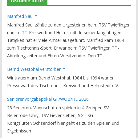
Aktuelle Infos
Manfred Saul †
Manfred Saul zählte zu den Urgesteinen beim TSV Twieflingen
und im TT-Kreisverband Helmstedt. In seiner langjährigen
Tätigkeit hat er viele Ämter ausgeführt. Manfred kam 1964
zum Tischtennis-Sport. Er war beim TSV Twieflingen TT-
Abteilungsleiter und Ehren-Vorsitzender. Den TT-
Bezirksverband Brauschweig und den TT-Kreisverband
Bernd Westphal verstorben †
Helmstedt unterstützte er als Staffelleiter. Zuletzt war er
Wir trauern um Bernd Westphal. 1984 bis 1994 war er
Vorsitzender des Rechtsausschusses im Kreisverband. Im
Pressewart des Tischtennis-Kreisverband Helmstedt e.V.
stillen GedenkenH.-K. Bartels / Vorsitzender
Seniorenvorgabepokal GF/WOB/HE 2026
23 Senioren-Mannschaften spielen in 4 Gruppen SV
Beienrode-Uhry, TSV Gevensleben, SG TSG
Königslutter/Ochsendorf hier geht es zu den Spielen und
Ergebnissen